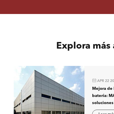
Explora más 

APR 22 2
Mejora de 
batería: M
soluciones
separació