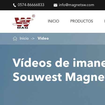

0574-86666833

info@magnetsw.com
INICIO
PRODUCTOS

Inicio
Vídeo
Vídeos de iman
Souwest Magne