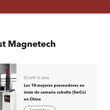
est Magnetech

APR 10 2026
Los 10 mejores proveedores en
imán de samario cobalto (SmCo)
en China