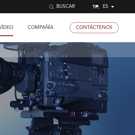


ES
BUSCAR
VÍDEO
COMPAÑÍA
CONTÁCTENOS