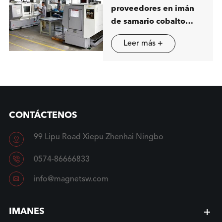
proveedores en imán
de samario cobalto
(SmCo) en China
Leer más +
CONTÁCTENOS
99 Lipu Road Xiepu Zhenhai Ningbo


0574-86666833

info@magnetsw.com
IMANES