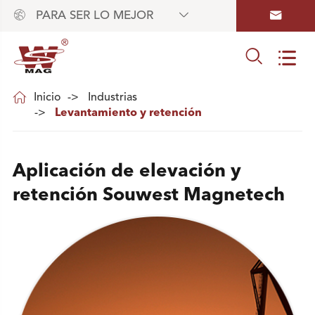



PARA SER LO MEJOR



Inicio
Industrias
Levantamiento y retención
Aplicación de elevación y
retención Souwest Magnetech