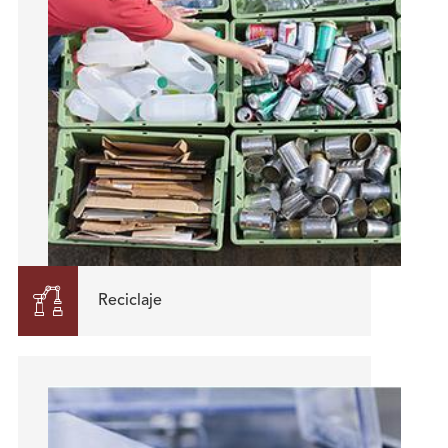

Reciclaje