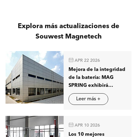
Explora más actualizaciones de
Souwest Magnetech

APR 22 2026
Mejora de la integridad
de la batería: MAG
SPRING exhibirá
soluciones avanzadas
Leer más +
de separación
magnética en Stuttgart

APR 10 2026
Los 10 mejores