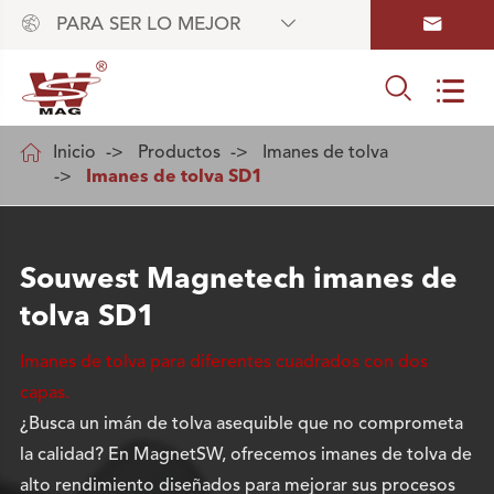



PARA SER LO MEJOR



Inicio
Productos
Imanes de tolva
Imanes de tolva SD1
Souwest Magnetech imanes de
tolva SD1
Imanes de tolva para diferentes cuadrados con dos
capas.
¿Busca un imán de tolva asequible que no comprometa
la calidad? En MagnetSW, ofrecemos imanes de tolva de
alto rendimiento diseñados para mejorar sus procesos