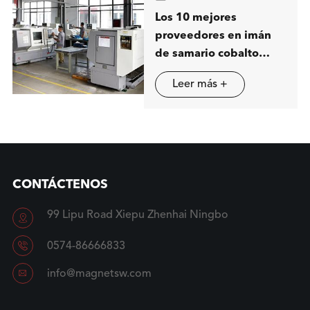
Los 10 mejores
proveedores en imán
de samario cobalto
(SmCo) en China
Leer más +
CONTÁCTENOS
99 Lipu Road Xiepu Zhenhai Ningbo


0574-86666833

info@magnetsw.com