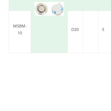
MSBM-
D20
5
10