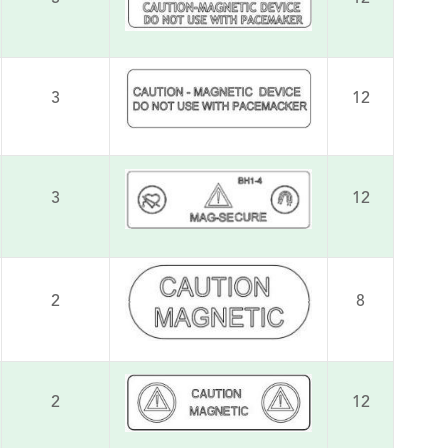
3
12
3
12
2
8
2
12