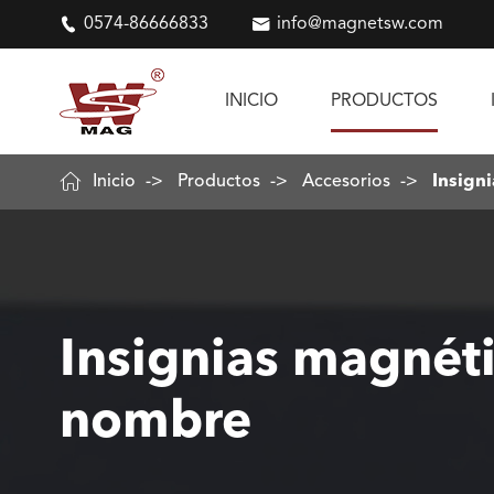

0574-86666833

info@magnetsw.com
INICIO
PRODUCTOS

Inicio
Productos
Accesorios
Insign
Insignias magnét
nombre