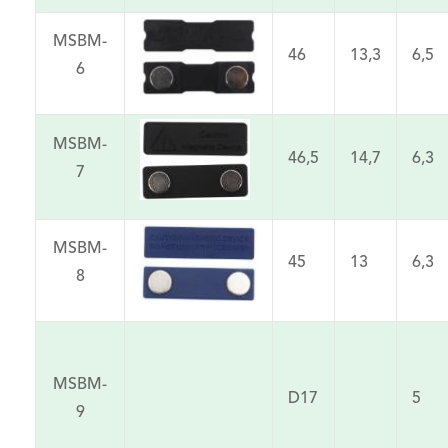
MSBM-
46
13,3
6,5
6
MSBM-
46,5
14,7
6,3
7
MSBM-
45
13
6,3
8
MSBM-
D17
5
9