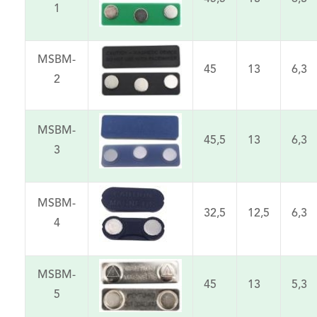
1
MSBM-
45
13
6,3
2
MSBM-
45,5
13
6,3
3
MSBM-
32,5
12,5
6,3
4
MSBM-
45
13
5,3
5