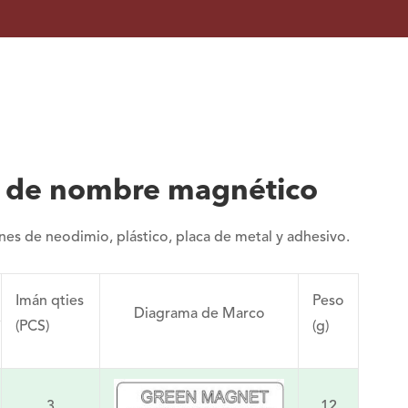
as de nombre magnético
es de neodimio, plástico, placa de metal y adhesivo.
Imán qties
Peso
Diagrama de Marco
(PCS)
(g)
3
12