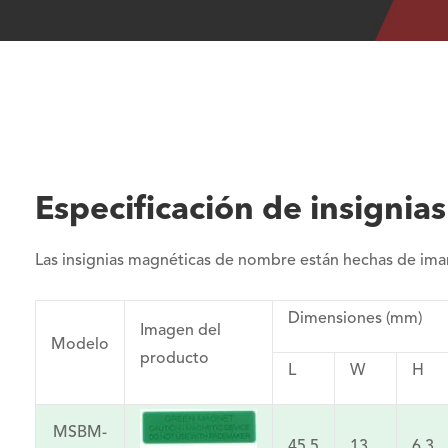
Especificación de insigni
Las insignias magnéticas de nombre están hechas de iman
Dimensiones (mm)
Imagen del
Modelo
producto
L
W
H
MSBM-
45,5
13
6,3