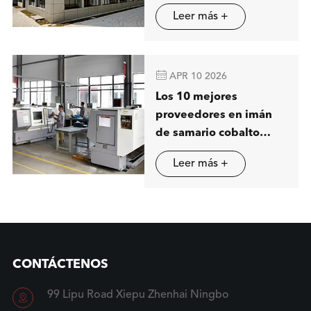
soluciones avanzadas
Leer más +
de separación
magnética en Stuttgart

APR 10 2026
Los 10 mejores
proveedores en imán
de samario cobalto
(SmCo) en China
Leer más +
CONTÁCTENOS
99 Lipu Road Xiepu Zhenhai Ningbo
