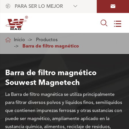



PARA SER LO MEJOR



Inicio
Productos
Barra de filtro magnético
Barra de filtro magnético
Souwest Magnetech
La Barra de filtro magnética se utiliza principalmente
para filtrar diversos polvos y líquidos finos, semilíquidos
que contienen impurezas ferrosas y otras sustancias con
puede ser magnético, ampliamente aplicado en la
sustancia química, alimentos, reciclaje de residuos,