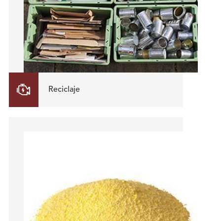

Reciclaje