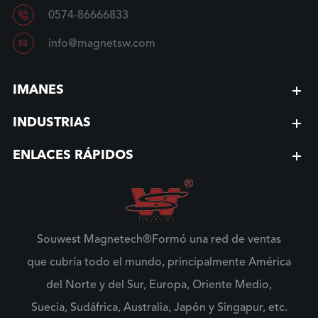

0574-86666833

info@magnetsw.com
IMANES
INDUSTRIAS
ENLACES RÁPIDOS
Souwest Magnetech®Formó una red de ventas
que cubría todo el mundo, principalmente América
del Norte y del Sur, Europa, Oriente Medio,
Suecia, Sudáfrica, Australia, Japón y Singapur, etc.