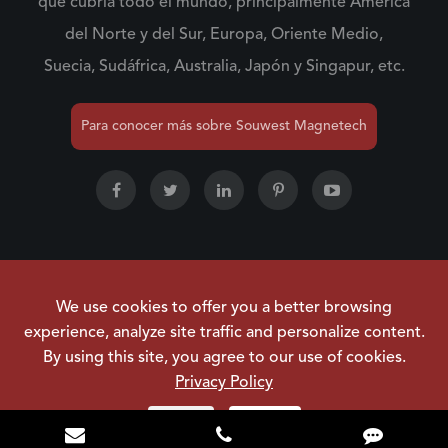
que cubría todo el mundo, principalmente América
del Norte y del Sur, Europa, Oriente Medio,
Suecia, Sudáfrica, Australia, Japón y Singapur, etc.
Para conocer más sobre Souwest Magnetech
Derechos de autor ©
NINGBO SOUWEST MAGNETECH
We use cookies to offer you a better browsing
DEVELOPMENT CO.,LTD.
Todos los derechos
experience, analyze site traffic and personalize content.
reservados.
By using this site, you agree to our use of cookies.
Mapa del sitio
|
Política de privacidad
Privacy Policy
Reject
Accept