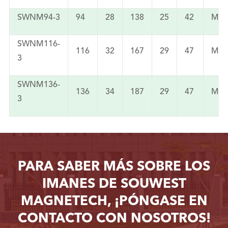
SWNM94-3
94
28
138
25
42
M10
SWNM116-
116
32
167
29
47
M12
3
SWNM136-
136
34
187
29
47
M12
3
PARA SABER MÁS SOBRE LOS
IMANES DE SOUWEST
MAGNETECH, ¡PÓNGASE EN
CONTACTO CON NOSOTROS!