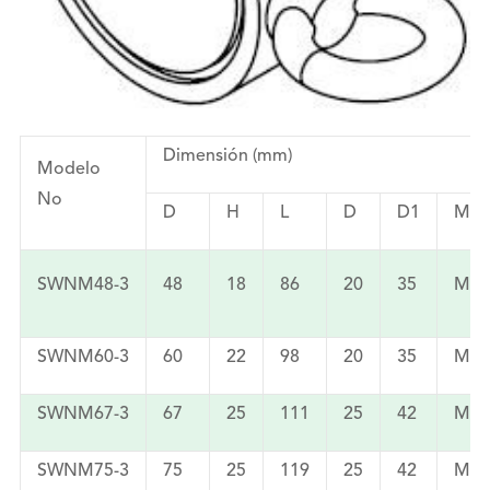
Dimensión (mm)
Modelo
No
D
H
L
D
D1
M
SWNM48-3
48
18
86
20
35
M8
SWNM60-3
60
22
98
20
35
M8
SWNM67-3
67
25
111
25
42
M10
SWNM75-3
75
25
119
25
42
M10