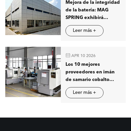
Mejora de la integridad
de la batería: MAG
SPRING exhibirá
soluciones avanzadas
Leer más +
de separación
magnética en Stuttgart

APR 10 2026
Los 10 mejores
proveedores en imán
de samario cobalto
(SmCo) en China
Leer más +