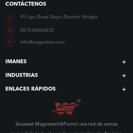
CONTÁCTENOS
99 Lipu Road Xiepu Zhenhai Ningbo


0574-86666833

info@magnetsw.com
IMANES
INDUSTRIAS
ENLACES RÁPIDOS
Souwest Magnetech®Formó una red de ventas