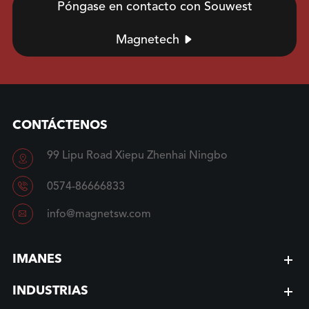
Póngase en contacto con Souwest
Magnetech

CONTÁCTENOS
99 Lipu Road Xiepu Zhenhai Ningbo


0574-86666833

info@magnetsw.com
IMANES
INDUSTRIAS