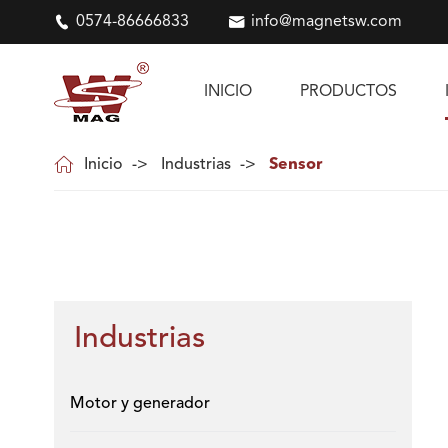

0574-86666833

info@magnetsw.com
INICIO
PRODUCTOS

Inicio
Industrias
Sensor
Industrias
Motor y generador