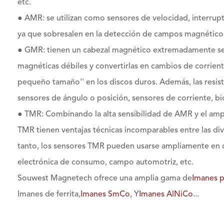
etc.
● AMR: se utilizan como sensores de velocidad, interrup
ya que sobresalen en la detección de campos magnético
● GMR: tienen un cabezal magnético extremadamente sen
magnéticas débiles y convertirlas en cambios de corriente
pequeño tamaño'' en los discos duros. Además, las resis
sensores de ángulo o posición, sensores de corriente, bi
● TMR: Combinando la alta sensibilidad de AMR y el am
TMR tienen ventajas técnicas incomparables entre las di
tanto, los sensores TMR pueden usarse ampliamente en co
electrónica de consumo, campo automotriz, etc.
Souwest Magnetech ofrece una amplia gama de
Imanes p
Imanes de ferrita,
Imanes SmCo
, Y
Imanes AlNiCo
...