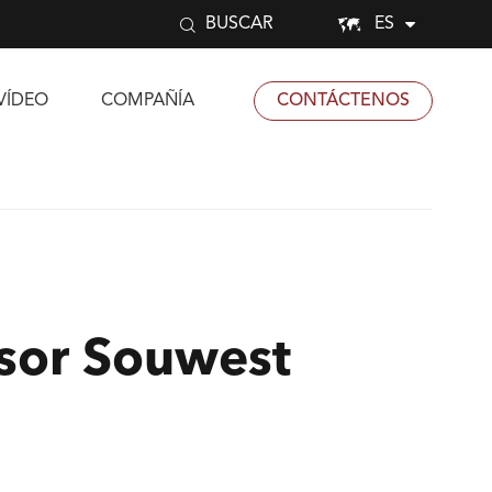


ES
BUSCAR
VÍDEO
COMPAÑÍA
CONTÁCTENOS
nsor Souwest