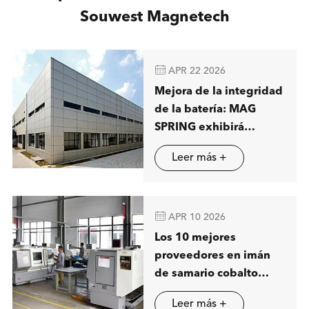
Souwest Magnetech

APR 22 2026
Mejora de la integridad
de la batería: MAG
SPRING exhibirá
soluciones avanzadas
Leer más +
de separación
magnética en Stuttgart

APR 10 2026
Los 10 mejores
proveedores en imán
de samario cobalto
(SmCo) en China
Leer más +