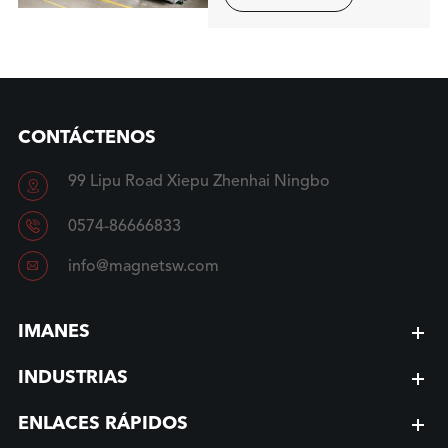
CONTÁCTENOS
99 Lipu Road Xiepu Zhenhai Ningbo


0574-86666833

info@magnetsw.com
IMANES
INDUSTRIAS
ENLACES RÁPIDOS