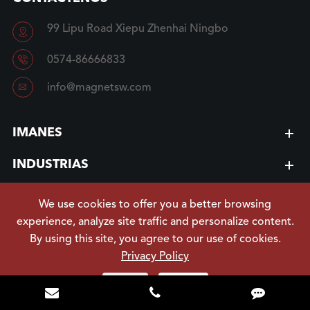
99 Lipu Road Xiepu Zhenhai Ningbo


0574-86666833

info@magnetsw.com
IMANES
INDUSTRIAS
ENLACES RÁPIDOS
We use cookies to offer you a better browsing
experience, analyze site traffic and personalize content.
By using this site, you agree to our use of cookies.
Privacy Policy
Souwest Magnetech®Formó una red de ventas
Reject
Accept
que cubría todo el mundo, principalmente América