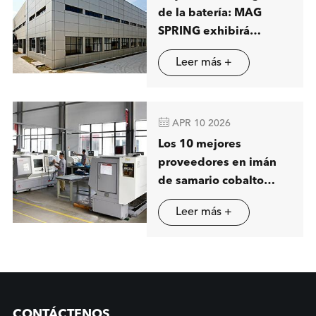
de la batería: MAG
SPRING exhibirá
soluciones avanzadas
Leer más +
de separación
magnética en Stuttgart

APR 10 2026
Los 10 mejores
proveedores en imán
de samario cobalto
(SmCo) en China
Leer más +
CONTÁCTENOS