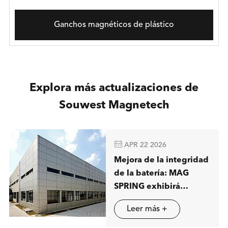
Ganchos magnéticos de plástico
Explora más actualizaciones de
Souwest Magnetech

APR 22 2026
Mejora de la integridad
de la batería: MAG
SPRING exhibirá
soluciones avanzadas
Leer más +
de separación
magnética en Stuttgart