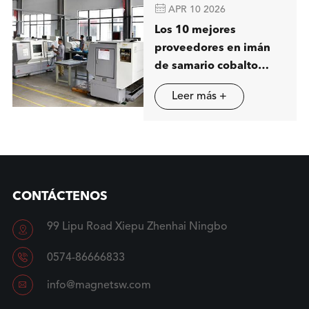

APR 10 2026
Los 10 mejores
proveedores en imán
de samario cobalto
(SmCo) en China
Leer más +
CONTÁCTENOS
99 Lipu Road Xiepu Zhenhai Ningbo


0574-86666833

info@magnetsw.com