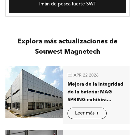
Imán de pesca fuerte SWT
Explora más actualizaciones de
Souwest Magnetech

APR 22 2026
Mejora de la integridad
de la batería: MAG
SPRING exhibirá
soluciones avanzadas
Leer más +
de separación
magnética en Stuttgart